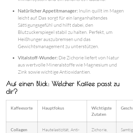
Natürlicher Appetitmanager:
Inulin quillt im Magen
leicht auf.
Das sorgt für ein langanhaltendes
Sättigungsgefühl und hilft dabei, den
Blutzuckerspiegel stabil zu halten.
Perfekt, um
Heißhunger auszubremsen und das
Gewichtsmanagement zu unterstützen.
Vitalstoff-Wunder:
Die Zichorie liefert von Natur
aus wertvolle Mineralstoffe wie Magnesium und
Zink sowie wichtige Antioxidantien.
Auf einen Blick: Welcher Kaffee passt zu
dir?
Kaffeesorte
Hauptfokus
Wichtigste
Gesch
Zutaten
Collagen
Hautelastizität, Anti-
Zichorie,
Samtig