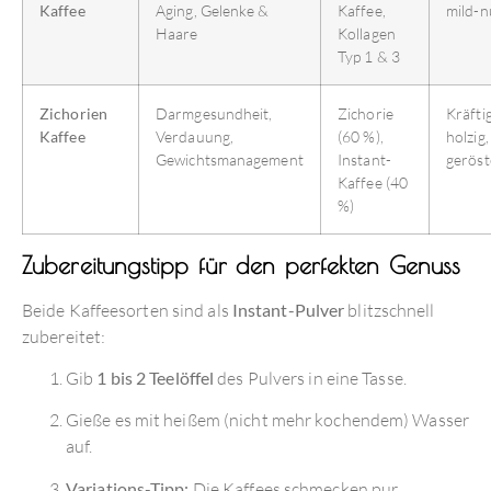
Kaffee
Aging, Gelenke &
Kaffee,
mild-n
Haare
Kollagen
Typ 1 & 3
Zichorien
Darmgesundheit,
Zichorie
Kräftig
Kaffee
Verdauung,
(60 %),
holzig,
Gewichtsmanagement
Instant-
geröst
Kaffee (40
%)
Zubereitungstipp für den perfekten Genuss
Beide Kaffeesorten sind als
Instant-Pulver
blitzschnell
zubereitet:
Gib
1 bis 2 Teelöffel
des Pulvers in eine Tasse.
Gieße es mit heißem (nicht mehr kochendem) Wasser
auf.
Variations-Tipp:
Die Kaffees schmecken pur