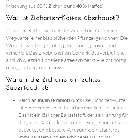
Mischung aus
60 % Zichorie und 40 % Kaffee
).
Was ist Zichorien-Kaffee überhaupt?
Zichorien-Kaffee wird aus der Wurzel der Gemeinen
Wegwarte (einer blau blühenden Pflanze) gewonnen.
Die
Wurzeln werden geerntet, getrocknet, geröstet und
gemahlen.
Das Ergebnis ist ein Getränk, das verblüffend
ähnlich wie traditioneller Kaffee schmeckt – leicht holzig,
röstig und angenehm nussig.
Warum die Zichorie ein echtes
Superfood ist:
Reich an Inulin (Präbiotikum):
Die Zichorienwurzel
ist eine der besten natürlichen Quellen für Inulin.
Das ist ein löslicher Ballaststoff, der als Nahrung für
die guten Darmbakterien dient.
Ein gesunder Darm
bedeutet eine bessere Verdauung, ein stärkeres
Immunsystem und ein schöneres Hautbild!