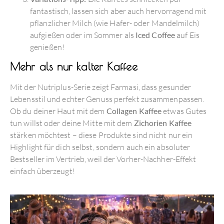
fantastisch, lassen sich aber auch hervorragend mit
pflanzlicher Milch (wie Hafer- oder Mandelmilch)
aufgießen oder im Sommer als
Iced Coffee
auf Eis
genießen!
Mehr als nur kalter Kaffee
Mit der Nutriplus-Serie zeigt Farmasi, dass gesunder
Lebensstil und echter Genuss perfekt zusammenpassen.
Ob du deiner Haut mit dem
Collagen Kaffee
etwas Gutes
tun willst oder deine Mitte mit dem
Zichorien Kaffee
stärken möchtest – diese Produkte sind nicht nur ein
Highlight für dich selbst, sondern auch ein absoluter
Bestseller im Vertrieb, weil der Vorher-Nachher-Effekt
einfach überzeugt!