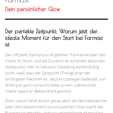
Dein persönlicher Glow
Der perfekte Zeitpunkt: Warum jetzt der
ideale Moment für den Start bei Farmasi
ist
Der offizielle Startschuss ist gefallen! Farmasi erobert den
Markt im Sturm, und die Dynamik ist auf einem absoluten
Höhepunkt. Wer im Network Marketing echten Erfolg
sucht, weiß, dass der Zeitpunkt (
Timing
) einer der
wichtigsten Faktoren ist. Jetzt einzusteigen bedeutet, von
Anfang an ganz vorne mit dabei zu sein, während die
Marke rasant an Bekanntheit gewinnt.
Doch warum lohnt es sich genau jetzt, als Vertriebspartner
oder Vertriebspartnerin durchzustarten? Was macht das
Business so attraktiv, und wie unkompliziert ist der Weg