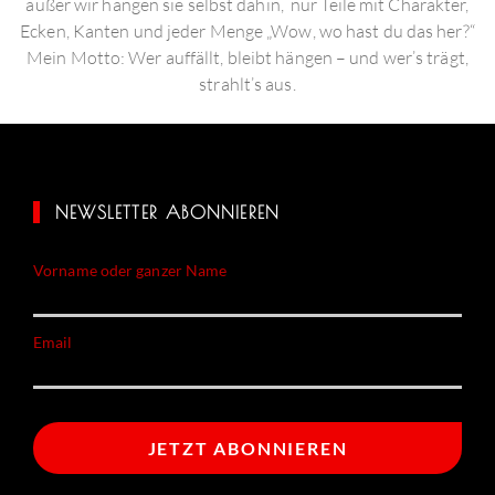
außer wir hängen sie selbst dahin, nur Teile mit Charakter,
Ecken, Kanten und jeder Menge „Wow, wo hast du das her?“
Mein Motto: Wer auffällt, bleibt hängen – und wer’s trägt,
strahlt’s aus.
NEWSLETTER ABONNIEREN
Vorname oder ganzer Name
Email