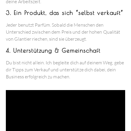
deine Arbeitszeit.
3. Ein Produkt, das sich “selbst verkauft”
Jeder benutzt Parfüm. Sobald die Menschen den
Unterschied zwischen dem Preis und der hohen Qualität
von Glantier riechen, sind sie überzeugt.
4. Unterstützung & Gemeinschaft
Du bist nicht allein. Ich begleite dich auf deinem Weg, gebe
dir Tipps zum Verkauf und unterstütze dich dabei, dein
Business erfolgreich zu machen.