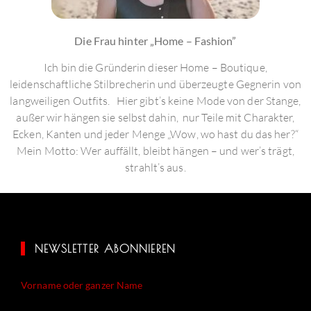
Die Frau hinter „Home – Fashion”
Ich bin die Gründerin dieser Home – Boutique,
leidenschaftliche Stilbrecherin und überzeugte Gegnerin von
langweiligen Outfits. Hier gibt’s keine Mode von der Stange,
außer wir hängen sie selbst dahin, nur Teile mit Charakter,
Ecken, Kanten und jeder Menge „Wow, wo hast du das her?“
Mein Motto: Wer auffällt, bleibt hängen – und wer’s trägt,
strahlt’s aus.
NEWSLETTER ABONNIEREN
Vorname oder ganzer Name