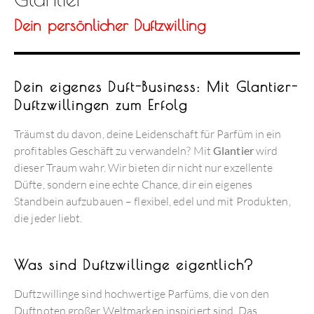
Dein persönlicher Duftzwilling
Dein eigenes Duft-Business: Mit Glantier-
Duftzwillingen zum Erfolg
Träumst du davon, deine Leidenschaft für Parfüm in ein
profitables Geschäft zu verwandeln? Mit
Glantier
wird
dieser Traum wahr. Wir bieten dir nicht nur exzellente
Düfte, sondern eine echte Chance, dir ein eigenes
Standbein aufzubauen – flexibel, edel und mit Produkten,
die jeder liebt.
Was sind Duftzwillinge eigentlich?
Duftzwillinge sind hochwertige Parfüms, die von den
Duftnoten großer Weltmarken inspiriert sind. Das