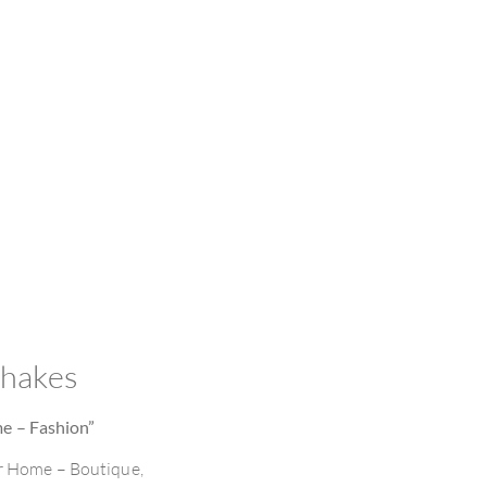
Shakes
me – Fashion”
er Home – Boutique,