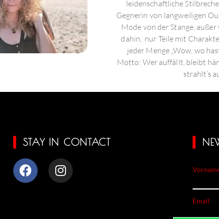
leidenschaftliche Stilbrech
Gegnerin von langweiligen Outf
Mode von der Stange, außer w
dahin, nur Teile mit Charakt
jeder Menge „Wow, wo hast
Motto: Wer auffällt, bleibt hä
strahlt’s a
STAY IN CONTACT
NE
Vorname
Email