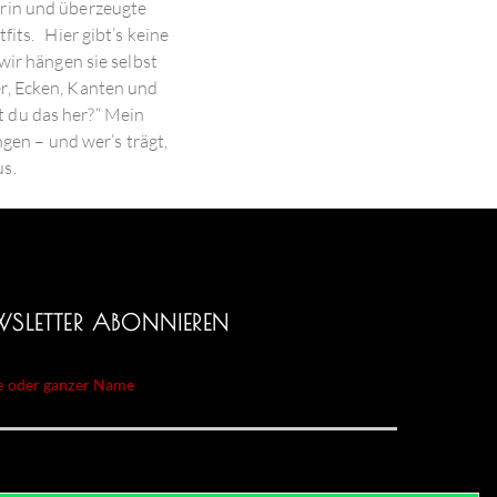
erin und überzeugte
its. Hier gibt’s keine
ir hängen sie selbst
er, Ecken, Kanten und
 du das her?“ Mein
ngen – und wer’s trägt,
us.
WSLETTER ABONNIEREN
 oder ganzer Name